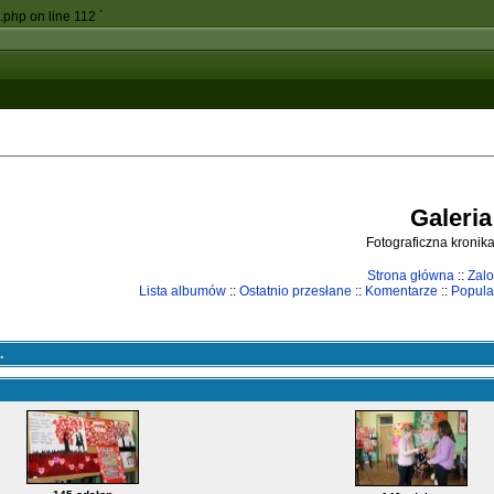
c.php on line 112
`
Galeria
Fotograficzna kronika
Strona główna
::
Zalo
Lista albumów
::
Ostatnio przesłane
::
Komentarze
::
Popula
.