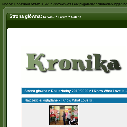
Notice: Undefined offset: 8192 in /srv/www/zss.elk.pl/galeria/include/debugger.in
Strona główna:
•
•
Serwisu
Forum
Galeria
Strona główna
>
Rok szkolny 2019/2020
>
I Know What Love Is ..
Najczęściej oglądane - I Know What Love Is ...