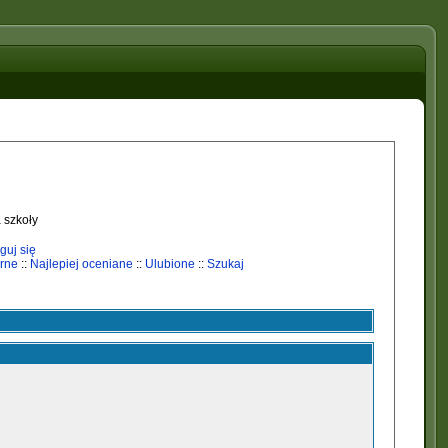
 szkoły
guj się
rne
::
Najlepiej oceniane
::
Ulubione
::
Szukaj