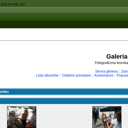
c.php on line 112
`
Galeria
Fotograficzna kronika
Strona główna
::
Zalo
Lista albumów
::
Ostatnio przesłane
::
Komentarze
::
Popula
stoku