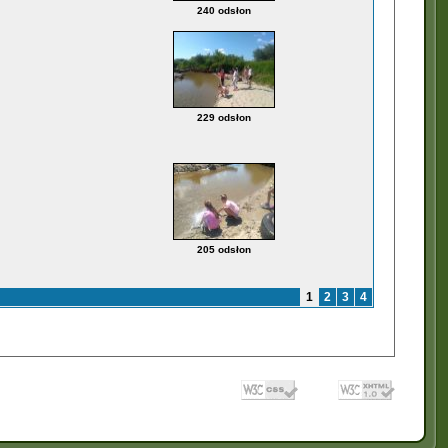
240 odsłon
229 odsłon
205 odsłon
1
2
3
4