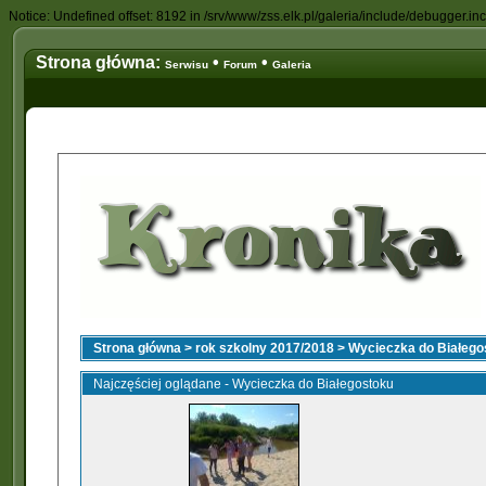
Notice: Undefined offset: 8192 in /srv/www/zss.elk.pl/galeria/include/debugger.in
Strona główna:
•
•
Serwisu
Forum
Galeria
Strona główna
>
rok szkolny 2017/2018
>
Wycieczka do Białego
Najczęściej oglądane - Wycieczka do Białegostoku