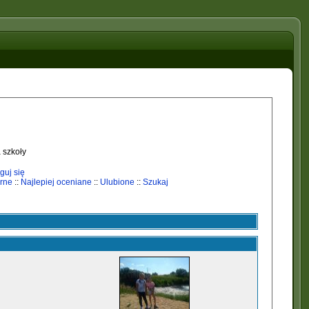
 szkoły
guj się
rne
::
Najlepiej oceniane
::
Ulubione
::
Szukaj