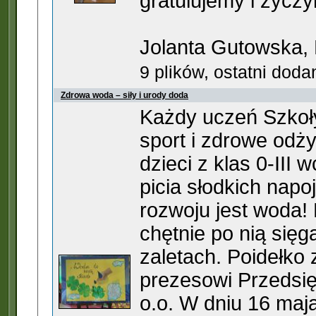
gratulujemy i życz
Jolanta Gutowska,
9 plików, ostatni dod
Zdrowa woda – siły i urody doda
Każdy uczeń Szkoł
sport i zdrowe odż
dzieci z klas 0-III
picia słodkich nap
rozwoju jest woda!
chętnie po nią sięga
zaletach. Poidełk
prezesowi Przedsię
o.o. W dniu 16 maja