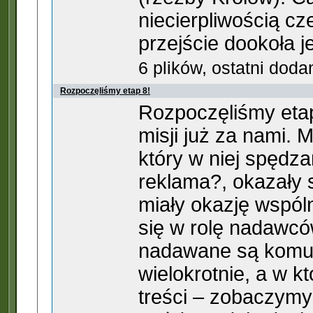
niecierpliwością c
przejście dookoła j
6 plików, ostatni dod
Rozpoczęliśmy etap 8!
Rozpoczęliśmy etap
misji już za nami. 
który w niej spędza
reklama?, okazały s
miały okazję wspóln
się w rolę nadawcó
nadawane są komun
wielokrotnie, a w k
treści – zobaczymy