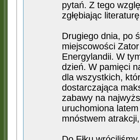
pytań. Z tego wzgl
zgłębiając literatur
Drugiego dnia, po ś
miejscowości Zator
Energylandii. W ty
dzień. W pamięci na
dla wszystkich, któ
dostarczająca maks
zabawy na najwyższ
uruchomiona latem 
mnóstwem atrakcji
Do Ełku wróciliśmy