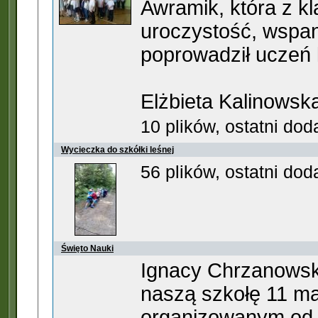
Awramik, która z k
uroczystość, wspani
poprowadził uczeń 
Elżbieta Kalinowsk
10 plików, ostatni do
Wycieczka do szkółki leśnej
56 plików, ostatni do
Święto Nauki
Ignacy Chrzanowski
naszą szkołę 11 maj
organizowanym od w