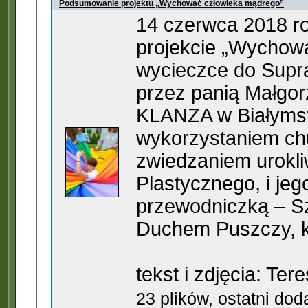
Podsumowanie projektu „Wychować człowieka mądrego”
14 czerwca 2018 ro
projekcie „Wychowa
wycieczce do Supra
przez panią Małgo
KLANZA w Białymst
wykorzystaniem chu
zwiedzaniem urokl
Plastycznego, i je
przewodniczką – Sz
Duchem Puszczy, kt
tekst i zdjęcia: Te
23 plików, ostatni do