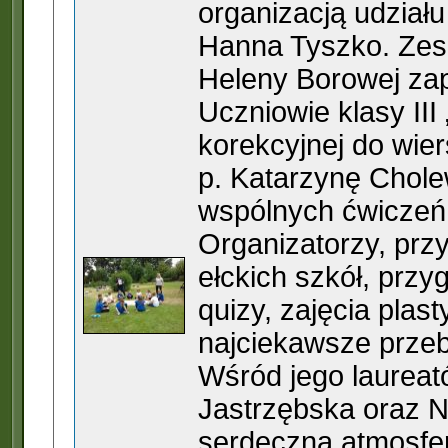
organizacją udział
Hanna Tyszko. Zesp
Heleny Borowej zap
Uczniowie klasy III
korekcyjnej do wi
p. Katarzynę Chole
wspólnych ćwiczeń 
Organizatorzy, przy
ełckich szkół, przy
quizy, zajęcia plas
najciekawsze przeb
Wśród jego laureat
Jastrzębska oraz N
serdeczna atmosfer