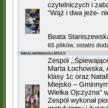
czytelniczych i za
"Wąż i dwa jeże- ni
Beata Staniszewsk
65 plików, ostatni do
Sukces najmłodszych z SPS 6 !!!
Zespół ,,Śpiewające
Marta Łochowska, A
klasy 1c oraz Natal
Miejsko – Gminnym
Wielka Ojczyzna” w 
Zespół wykonał pio