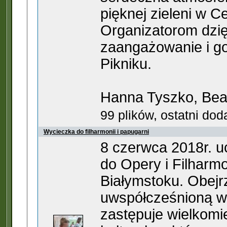
pięknej zieleni w C
Organizatorom dzię
zaangażowanie i go
Pikniku.
Hanna Tyszko, Bea
99 plików, ostatni do
Wycieczka do filharmonii i papugarni
8 czerwca 2018r. uc
do Opery i Filharmo
Białymstoku. Obejrz
uwspółcześnioną wer
zastępuje wielkomi