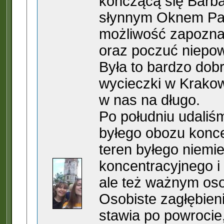
kończącą się Barb
słynnym Oknem Pap
możliwość zapoznan
oraz poczuć niepow
Była to bardzo dobr
wycieczki w Krakow
w nas na długo.
Po południu udaliś
byłego obozu konce
teren byłego niemi
koncentracyjnego i z
ale też ważnym os
Osobiste zagłębieni
stawia po powrocie