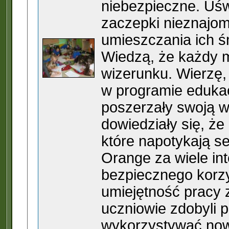
niebezpieczne. Uśw
zaczepki nieznajom
umieszczania ich ś
Wiedzą, że każdy 
wizerunku. Wierzę, 
w programie eduka
poszerzały swoją wi
dowiedziały się, że
które napotykają se
Orange za wiele in
bezpiecznego korzys
umiejętność pracy 
uczniowie zdobyli p
wykorzystywać now