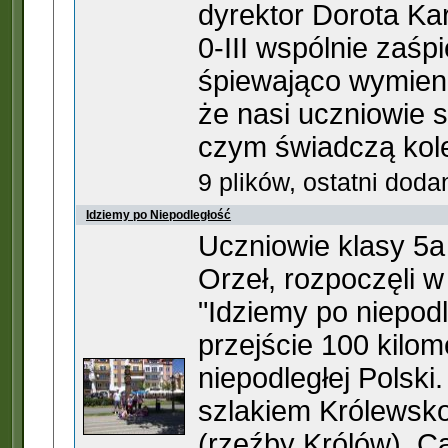
dyrektor Dorota Kar
0-III wspólnie zaśp
śpiewająco wymieni
że nasi uczniowie s
czym świadczą kolej
9 plików, ostatni dod
Idziemy po Niepodległość
Uczniowie klasy 5a
Orzeł, rozpoczęli w
"Idziemy po niepodl
przejście 100 kilom
niepodległej Polski
szlakiem Królewsk
(rzeźby Królów). Ca