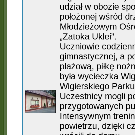
udział w obozie sp
położonej wśród dr
Młodzieżowym Ośr
„Zatoka Uklei”.
Uczniowie codzienn
gimnastycznej, a p
plażową, piłkę noż
była wycieczka Wig
Wigierskiego Park
Uczestnicy mogli po
przygotowanych pu
Intensywnym treni
powietrzu, dzięki 