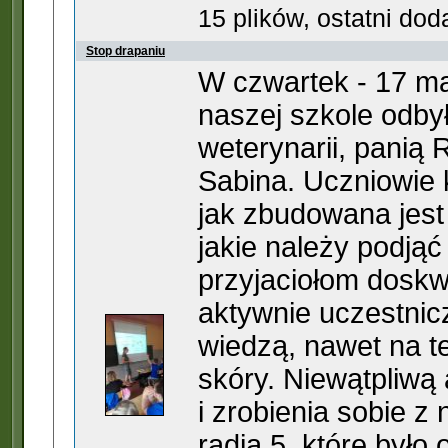
15 plików, ostatni do
Stop drapaniu
W czwartek - 17 ma
naszej szkole odby
weterynarii, panią 
Sabina. Uczniowie k
jak zbudowana jest 
jakie należy podją
przyjaciołom doskw
aktywnie uczestnic
wiedzą, nawet na 
skóry. Niewątpliwą
i zrobienia sobie z 
radia 5, które było