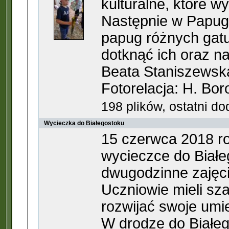
kulturalne, które w
Następnie w Papugar
papug różnych gatu
dotknąć ich oraz n
Beata Staniszewsk
Fotorelacja: H. Bo
198 plików, ostatni d
Wycieczka do Białegostoku
15 czerwca 2018 ro
wycieczce do Białe
dwugodzinne zajęci
Uczniowie mieli sza
rozwijać swoje umi
W drodze do Białeg