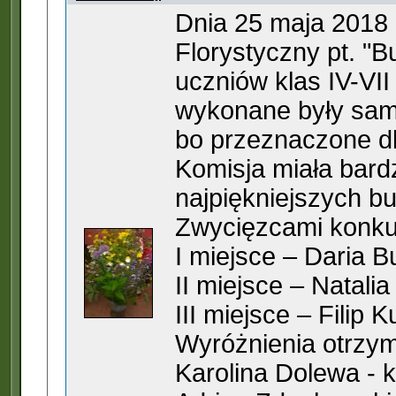
Dnia 25 maja 2018 
Florystyczny pt. "
uczniów klas IV-VI
wykonane były samod
bo przeznaczone d
Komisja miała bard
najpiękniejszych bu
Zwycięzcami konkur
I miejsce – Daria B
II miejsce – Natalia
III miejsce – Filip 
Wyróżnienia otrzym
Karolina Dolewa - k