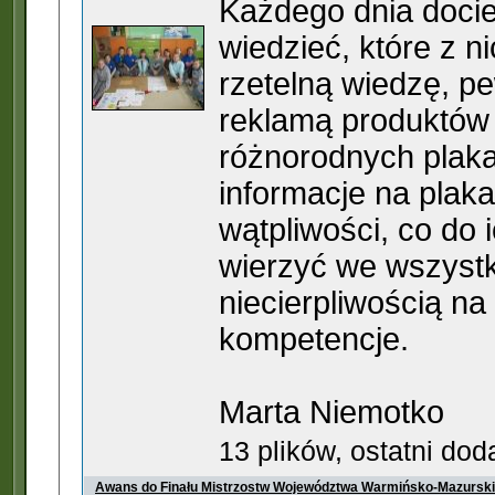
Każdego dnia docier
wiedzieć, które z 
rzetelną wiedzę, p
reklamą produktów
różnorodnych plaka
informacje na plak
wątpliwości, co do 
wierzyć we wszyst
niecierpliwością n
kompetencje.
Marta Niemotko
13 plików, ostatni do
Awans do Finału Mistrzostw Województwa Warmińsko-Mazursk