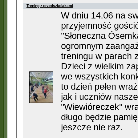
Trening z przedszkolakami
W dniu 14.06 na sw
przyjemność gościć
"Słoneczna Ósemka
ogromnym zaangaż
treningu w parach 
Dzieci z wielkim zap
we wszystkich konk
to dzień pełen wra
jak i uczniów nasze
"Wiewióreczek" wr
długo będzie pamięt
jeszcze nie raz.