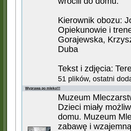
wrócili do domu.
Kierownik obozu: 
Opiekunowie i tren
Gorajewska, Krzysz
Duba
Tekst i zdjęcia: Te
51 plików, ostatni dod
Wyprawa po mleko!!!
Muzeum Mleczarstwa
Dzieci miały możli
domu. Muzeum Mlek
zabawę i wzajemną