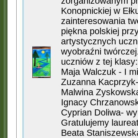
zorganizowanym pr
Konopnickiej w Ełk
zainteresowania tw
piękna polskiej prz
artystycznych uczn
wyobraźni twórczej
uczniów z tej klasy:
Maja Walczuk - I mi
Zuzanna Kacprzyk- 
Malwina Zyskowska
Ignacy Chrzanowsk
Cyprian Doliwa- wy
Gratulujemy laurea
Beata Staniszewsk