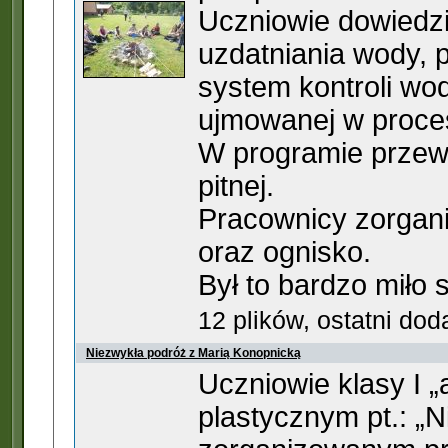
Uczniowie dowiedzie
uzdatniania wody, 
system kontroli wod
ujmowanej w procesi
W programie przewi
pitnej.
Pracownicy zorgan
oraz ognisko.
Był to bardzo miło
12 plików, ostatni do
Niezwykła podróż z Marią Konopnicką
Uczniowie klasy I „
plastycznym pt.: „