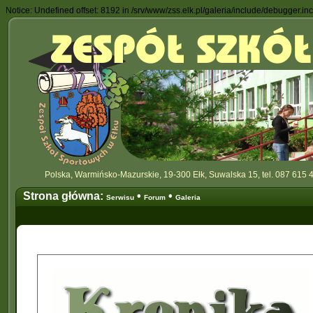
Notice: Undefined offset: 8192 in /srv/www/zss.elk.pl/galeria/include/debugger.in
Polska, Warmińsko-Mazurskie, 19-300 Ełk, Suwalska 15, tel. 087 615 4
Strona główna:
•
•
Serwisu
Forum
Galeria