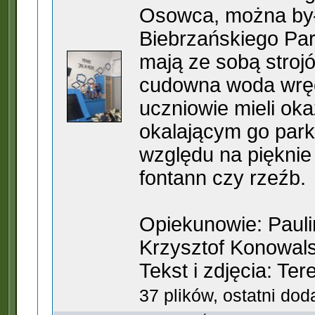
Osowca, można był
Biebrzańskiego Par
mają ze sobą stroj
cudowna woda wręc
uczniowie mieli ok
okalającym go par
względu na pięknie
fontann czy rzeźb.
Opiekunowie: Paul
Krzysztof Konowals
Tekst i zdjęcia: Te
37 plików, ostatni do