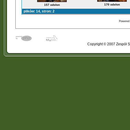
170 odsłon
157 odsłon
plików: 14, stron: 2
Powered
Copyright © 2007 Zespół S
�