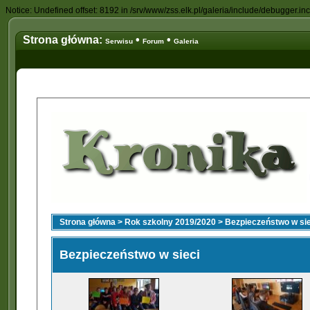
Notice: Undefined offset: 8192 in /srv/www/zss.elk.pl/galeria/include/debugger.in
Strona główna:
•
•
Serwisu
Forum
Galeria
Strona główna
>
Rok szkolny 2019/2020
>
Bezpieczeństwo w sie
Bezpieczeństwo w sieci