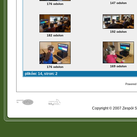
147 odsłon
176 odsłon
192 odsłon
182 odsłon
169 odsłon
176 odsłon
plików: 14, stron: 2
Powered
Copyright © 2007 Zespół S
�