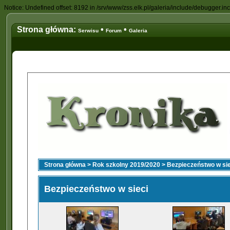
Notice: Undefined offset: 8192 in /srv/www/zss.elk.pl/galeria/include/debugger.in
Strona główna:
•
•
Serwisu
Forum
Galeria
Strona główna
>
Rok szkolny 2019/2020
>
Bezpieczeństwo w sie
Bezpieczeństwo w sieci