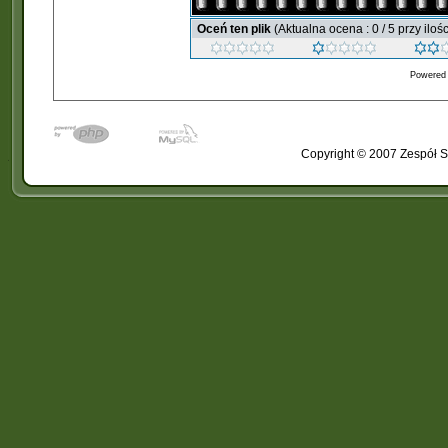
Oceń ten plik
(Aktualna ocena : 0 / 5 przy iloś
Powered
Copyright © 2007 Zespół S
�