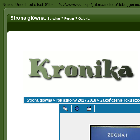
Notice: Undefined offset: 8192 in /srv/www/zss.elk.pl/galeria/include/debugger.in
Strona główna:
•
•
Serwisu
Forum
Galeria
Strona główna
>
rok szkolny 2017/2018
>
Zakończenie roku szk