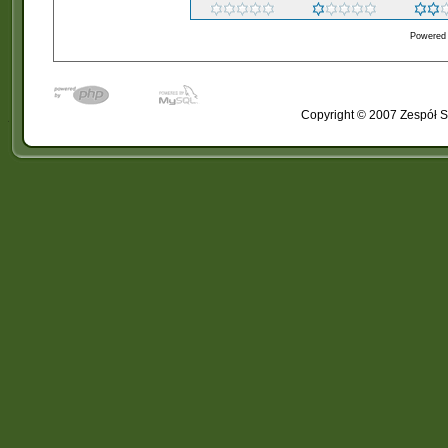
Powered
Copyright © 2007 Zespół S
�