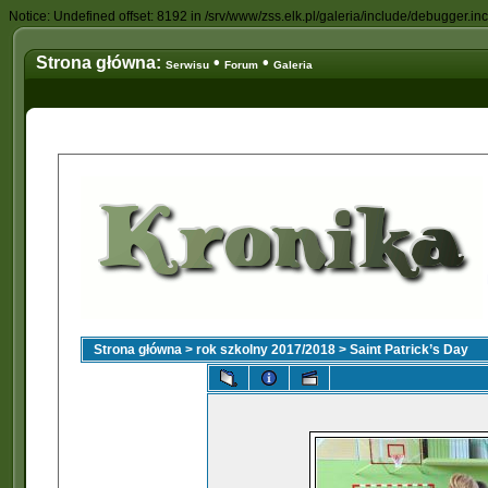
Notice: Undefined offset: 8192 in /srv/www/zss.elk.pl/galeria/include/debugger.in
Strona główna:
•
•
Serwisu
Forum
Galeria
Strona główna
>
rok szkolny 2017/2018
>
Saint Patrick’s Day