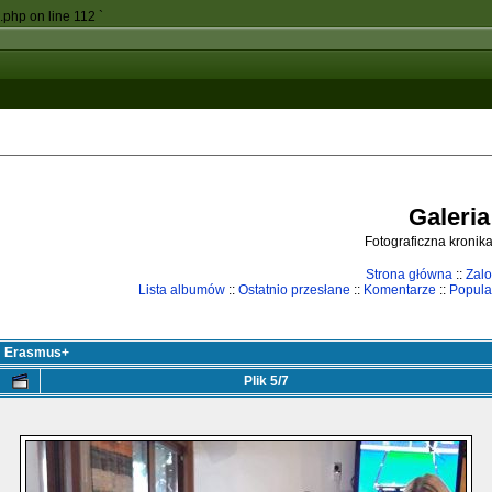
c.php on line 112
`
Galeria
Fotograficzna kronika
Strona główna
::
Zalo
Lista albumów
::
Ostatnio przesłane
::
Komentarze
::
Popula
m Erasmus+
Plik 5/7