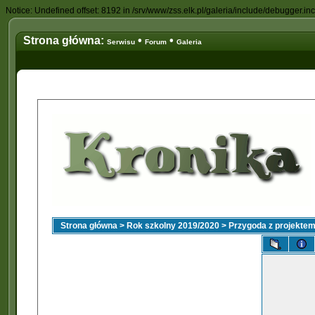
Notice: Undefined offset: 8192 in /srv/www/zss.elk.pl/galeria/include/debugger.in
Strona główna:
•
•
Serwisu
Forum
Galeria
Strona główna
>
Rok szkolny 2019/2020
>
Przygoda z projekte