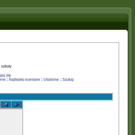
 szkoły
guj się
rne
::
Najlepiej oceniane
::
Ulubione
::
Szukaj