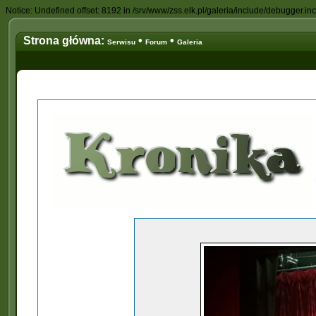
Notice: Undefined offset: 8192 in /srv/www/zss.elk.pl/galeria/include/debugger.in
Strona główna:
•
•
Serwisu
Forum
Galeria