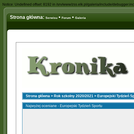
Notice: Undefined offset: 8192 in /srv/www/zss.elk.pl/galeria/include/debugger.in
Strona główna:
•
•
Serwisu
Forum
Galeria
Strona główna
>
Rok szkolny 2020/2021
>
Europejski Tydzień S
Najwyżej oceniane - Europejski Tydzień Sportu