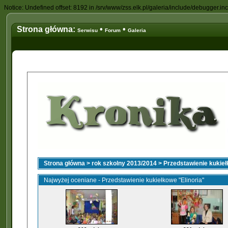
Notice: Undefined offset: 8192 in /srv/www/zss.elk.pl/galeria/include/debugger.in
Strona główna:
•
•
Serwisu
Forum
Galeria
Strona główna
>
rok szkolny 2013/2014
>
Przedstawienie kukieł
Najwyżej oceniane - Przedstawienie kukiełkowe "Elinoria"