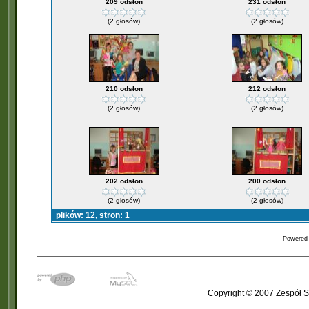
209 odsłon
231 odsłon
(2 głosów)
(2 głosów)
210 odsłon
212 odsłon
(2 głosów)
(2 głosów)
202 odsłon
200 odsłon
(2 głosów)
(2 głosów)
plików: 12, stron: 1
Powered
Copyright © 2007 Zespół S
�