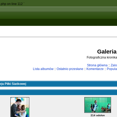
c.php on line 112
`
Galeria
Fotograficzna kronika
Strona główna
::
Zalo
Lista albumów
::
Ostatnio przesłane
::
Komentarze
::
Popula
ju Piłki Siatkowej
214 odsłon