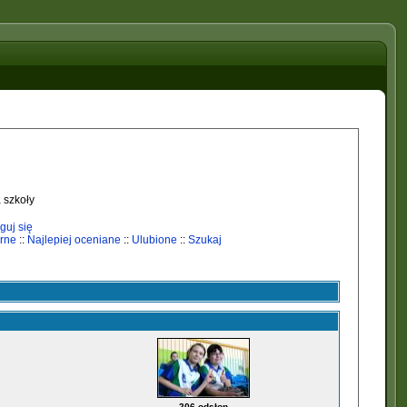
 szkoły
guj się
rne
::
Najlepiej oceniane
::
Ulubione
::
Szukaj
206 odsłon