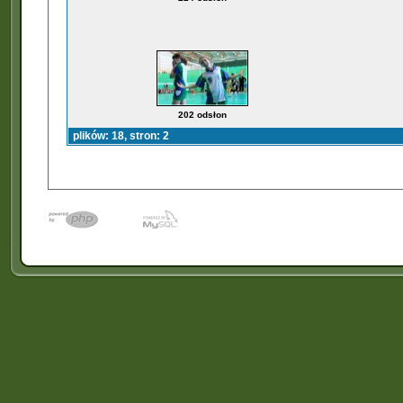
202 odsłon
plików: 18, stron: 2
�