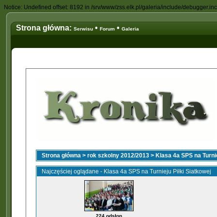
Notice: Undefined offset: 8192 in /srv/www/zss.elk.pl/galeria/include/debugger.in
Strona główna:
•
•
Serwisu
Forum
Galeria
Strona główna
>
rok szkolny 2012/2013
>
Klasa 4a SPS na Turnie
Najczęściej oglądane - Klasa 4a SPS na Turnieju Piłki Siatkowej
224 odsłon