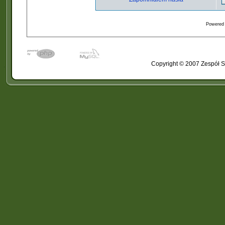
Powered
Copyright © 2007 Zespół S
�