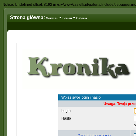
Notice: Undefined offset: 8192 in /srv/www/zss.elk.pl/galeria/include/debugger.in
Strona główna:
•
•
Serwisu
Forum
Galeria
Wpisz swój login i hasło
Uwaga, Twoja prze
Login
Hasło
P
Zapomniałem hasła